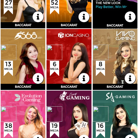
27
52
DAFTAR
MASUK
DAFTAR
MASUK
MEJA
MEJA
DAFTAR
MASUK
Referral
KEMBALI
KEMBALI
KEMBALI
Promosi
BACCARAT
BACCARAT
BACCARAT
BACCARAT
BACCARAT
BACCARAT
Meja
Min
Max
Meja
Min
Max
Meja
Min
Max
Hubungi Kami
Baccarat
10Rb
5Jt
Baccarat
5Rb
30Jt
Baccarat
5Rb
30Jt
Roulette
1Rb
25Jt
Roulette
1Rb
125Jt
Roulette
1Rb
30Jt
Sic Bo
1Rb
25Jt
Live Chat
Sicbo
1Rb
125Jt
Blackjack
250Rb
30Jt
Dragon Tiger
10Rb
10Jt
Dragon Tiger
5Rb
30Jt
Special Games
10Rb
30Jt
Special Games
1Rb
2Jt
Pengaduan Customer
13
6
8
DAFTAR
MASUK
DAFTAR
MASUK
DAFTAR
MASUK
MEJA
MEJA
MEJA
Pilih Bahasa:
KEMBALI
KEMBALI
KEMBALI
BACCARAT
BACCARAT
BACCARAT
BACCARAT
BACCARAT
BACCARAT
Meja
Min
Max
Meja
Min
Max
Meja
Min
Max
Roulette
1Rb
20Jt
Baccarat
10Rb
30Jt
Baccarat
1Rb
30Jt
Baccarat
2Rb
10Jt
MASUK
DAFTAR
Dragon Tiger
10Rb
30Jt
Dragon Tiger
1Rb
30Jt
Sicbo
2Rb
10Jt
Sicbo
10Rb
30Jt
Roulette
1Rb
30Jt
Dragon Tiger
10Rb
10Jt
Roulette
10Rb
30Jt
Sicbo
1Rb
30Jt
Blackjack
10Rb
20Jt
&copy; INDOSPORT99: Link Platform Gaming
Wheel
1Rb
10Jt
38
19
16
Kualitas Ultra Resmi Terpercaya. Hak Cipta
Dilindungi.
DAFTAR
MASUK
DAFTAR
MASUK
DAFTAR
MASUK
MEJA
MEJA
MEJA